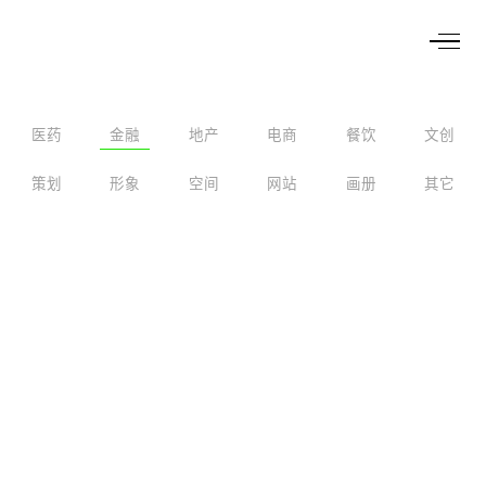
医药
金融
地产
电商
餐饮
文创
策划
形象
空间
网站
画册
其它