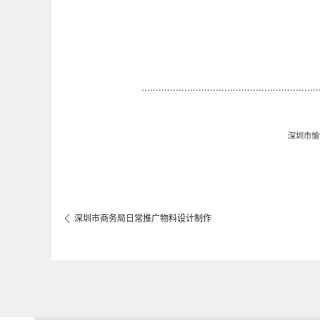
...............................................
...............
深圳市愉
深圳市商务局日常推广物料设计制作